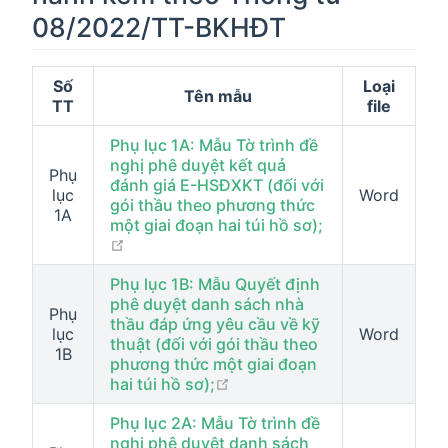
08/2022/TT-BKHĐT
Số
Loại
Tên mẫu
TT
file
Phụ lục 1A: Mẫu Tờ trình đề
nghị phê duyệt kết quả
Phụ
đánh giá E-HSĐXKT (đối với
lục
Word
gói thầu theo phương thức
1A
một giai đoạn hai túi hồ sơ);
open in new window
Phụ lục 1B: Mẫu Quyết định
phê duyệt danh sách nhà
Phụ
thầu đáp ứng yêu cầu về kỹ
lục
Word
thuật (đối với gói thầu theo
1B
phương thức một giai đoạn
open in new window
hai túi hồ sơ);
Phụ lục 2A: Mẫu Tờ trình đề
nghị phê duyệt danh sách