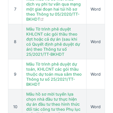
dịch vụ phi tư vấn qua mạng
7
một giai đoạn hai túi hồ sơ
Word
theo Thông tư 05/2020/TT-
open in new window
BKHDT
Mẫu Tờ trình phê duyệt
KHLCNT các gói thầu theo
đợt hoặc cả dự án (sau khi
8
Word
có Quyết định phê duyệt dự
án) theo Thông tư số
25/2021/TT-BKHDT
Mẫu Tờ trình phê duyệt dự
toán, KHLCNT các gói thầu
9
thuộc dự toán mua sắm theo
Word
Thông tư số 25/2021/TT-
BKHDT
Mẫu hồ sơ mời tuyển lựa
chọn nhà đầu tư thực hiện
dự án đầu tư theo hình thức
10
Word
đối tác công tư theo Phụ lục