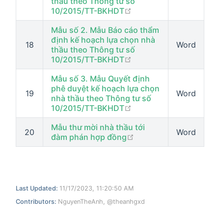
thầu theo Thông tư số
open in new window
10/2015/TT-BKHDT
Mẫu số 2. Mẫu Báo cáo thẩm
định kế hoạch lựa chọn nhà
18
Word
thầu theo Thông tư số
open in new window
10/2015/TT-BKHDT
Mẫu số 3. Mẫu Quyết định
phê duyệt kế hoạch lựa chọn
19
Word
nhà thầu theo Thông tư số
open in new window
10/2015/TT-BKHDT
Mẫu thư mời nhà thầu tới
20
Word
open in new window
đàm phán hợp đồng
Last Updated:
11/17/2023, 11:20:50 AM
Contributors:
NguyenTheAnh
,
@theanhgxd