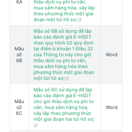
6A
thầu dịch vụ phi tư vấn,
mua sắm hàng hóa, xây lắp
theo phương thức một giai
open in new window
đoạn một túi hồ sơ;
Mẫu số 6B sử dụng để lập
báo cáo đánh giá E-HSDT
theo quy trình 02 quy định
Mẫu
tại điểm b khoản 1 Điều 32
số
của Thông tư này cho gói
Word
6B
thầu dịch vụ phi tư vấn,
mua sắm hàng hóa theo
phương thức một giai đoạn
open in new window
một túi hồ sơ;
Mẫu số 6C sử dụng để lập
báo cáo đánh giá E-HSDT
Mẫu
cho gói thầu dịch vụ phi tư
số
vấn, mua sắm hàng hóa,
Word
6C
xây lắp theo phương thức
một giai đoạn hai túi hồ sơ;
open in new window