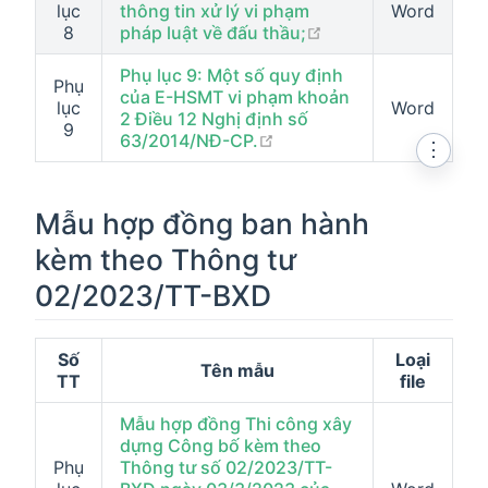
lục
thông tin xử lý vi phạm
Word
open in new windo
8
pháp luật về đấu thầu;
Phụ lục 9: Một số quy định
Phụ
của E-HSMT vi phạm khoản
lục
Word
2 Điều 12 Nghị định số
9
open in new window
63/2014/NĐ-CP.
⋮
Mẫu hợp đồng ban hành
kèm theo Thông tư
02/2023/TT-BXD
Số
Loại
Tên mẫu
TT
file
Mẫu hợp đồng Thi công xây
dựng Công bố kèm theo
Phụ
Thông tư số 02/2023/TT-