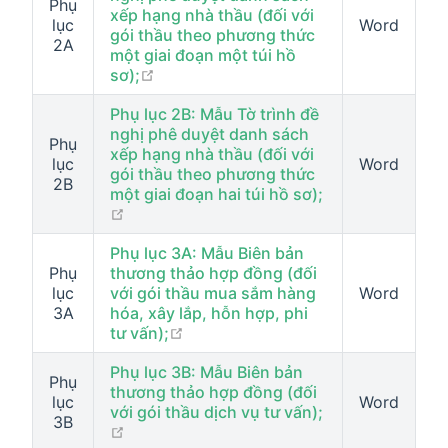
Phụ
xếp hạng nhà thầu (đối với
lục
Word
gói thầu theo phương thức
2A
một giai đoạn một túi hồ
open in new window
sơ);
Phụ lục 2B: Mẫu Tờ trình đề
nghị phê duyệt danh sách
Phụ
xếp hạng nhà thầu (đối với
lục
Word
gói thầu theo phương thức
2B
một giai đoạn hai túi hồ sơ);
open in new window
Phụ lục 3A: Mẫu Biên bản
Phụ
thương thảo hợp đồng (đối
lục
với gói thầu mua sắm hàng
Word
3A
hóa, xây lắp, hỗn hợp, phi
open in new window
tư vấn);
Phụ lục 3B: Mẫu Biên bản
Phụ
thương thảo hợp đồng (đối
lục
Word
với gói thầu dịch vụ tư vấn);
3B
open in new window