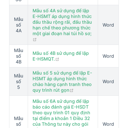
Mẫu số 4A sử dụng để lập
E-HSMT áp dụng hình thức
Mẫu
đấu thầu rộng rãi, đấu thầu
số
Word
hạn chế theo phương thức
4A
một giai đoạn hai túi hồ sơ;
open in new window
Mẫu
Mẫu số 4B sử dụng để lập
số
Word
open in new window
E-HSMQT.
4B
Mẫu số 5 sử dụng để lập E-
Mẫu
HSMT áp dụng hình thức
số
Word
chào hàng cạnh tranh theo
5
open in new window
quy trình rút gọn
Mẫu số 6A sử dụng để lập
báo cáo đánh giá E-HSDT
theo quy trình 01 quy định
Mẫu
tại điểm a khoản 1 Điều 32
số
của Thông tư này cho gói
Word