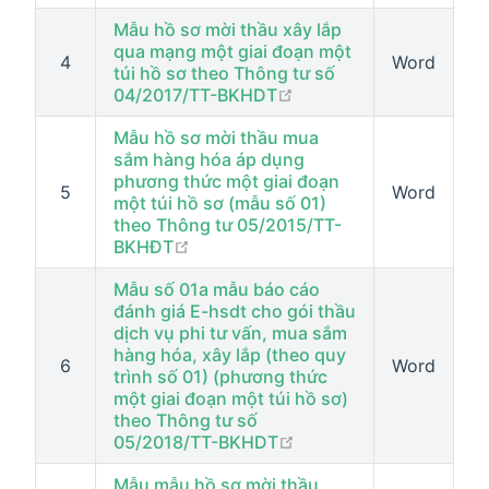
Mẫu hồ sơ mời thầu xây lắp
qua mạng một giai đoạn một
4
Word
túi hồ sơ theo Thông tư số
open in new window
04/2017/TT-BKHDT
Mẫu hồ sơ mời thầu mua
sắm hàng hóa áp dụng
phương thức một giai đoạn
5
Word
một túi hồ sơ (mẫu số 01)
theo Thông tư 05/2015/TT-
open in new window
BKHĐT
Mẫu số 01a mẫu báo cáo
đánh giá E-hsdt cho gói thầu
dịch vụ phi tư vấn, mua sắm
hàng hóa, xây lắp (theo quy
6
Word
trình số 01) (phương thức
một giai đoạn một túi hồ sơ)
theo Thông tư số
open in new window
05/2018/TT-BKHDT
Mẫu mẫu hồ sơ mời thầu