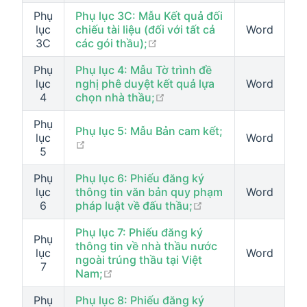
Phụ
Phụ lục 3C: Mẫu Kết quả đối
lục
chiếu tài liệu (đối với tất cả
Word
open in new window
3C
các gói thầu);
Phụ
Phụ lục 4: Mẫu Tờ trình đề
lục
nghị phê duyệt kết quả lựa
Word
open in new window
4
chọn nhà thầu;
Phụ
Phụ lục 5: Mẫu Bản cam kết;
lục
Word
open in new window
5
Phụ
Phụ lục 6: Phiếu đăng ký
lục
thông tin văn bản quy phạm
Word
open in new windo
6
pháp luật về đấu thầu;
Phụ lục 7: Phiếu đăng ký
Phụ
thông tin về nhà thầu nước
lục
Word
ngoài trúng thầu tại Việt
7
open in new window
Nam;
Phụ
Phụ lục 8: Phiếu đăng ký