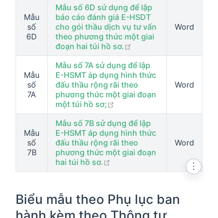
Mẫu số 6D sử dụng để lập
Mẫu
báo cáo đánh giá E-HSDT
số
cho gói thầu dịch vụ tư vấn
Word
6D
theo phương thức một giai
open in new window
đoạn hai túi hồ sơ.
Mẫu số 7A sử dụng để lập
Mẫu
E-HSMT áp dụng hình thức
số
đấu thầu rộng rãi theo
Word
7A
phương thức một giai đoạn
open in new window
một túi hồ sơ;
Mẫu số 7B sử dụng để lập
Mẫu
E-HSMT áp dụng hình thức
số
đấu thầu rộng rãi theo
Word
7B
phương thức một giai đoạn
open in new window
hai túi hồ sơ.
⋮
Biểu mẫu theo Phụ lục ban
hành kèm theo Thông tư