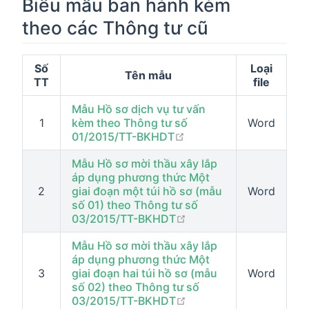
Biểu mẫu ban hành kèm
theo các Thông tư cũ
Số
Loại
Tên mẫu
TT
file
Mẫu Hồ sơ dịch vụ tư vấn
1
kèm theo Thông tư số
Word
open in new window
01/2015/TT-BKHDT
Mẫu Hồ sơ mời thầu xây lắp
áp dụng phương thức Một
2
giai đoạn một túi hồ sơ (mẫu
Word
số 01) theo Thông tư số
open in new window
03/2015/TT-BKHDT
Mẫu Hồ sơ mời thầu xây lắp
áp dụng phương thức Một
3
giai đoạn hai túi hồ sơ (mẫu
Word
số 02) theo Thông tư số
open in new window
03/2015/TT-BKHDT