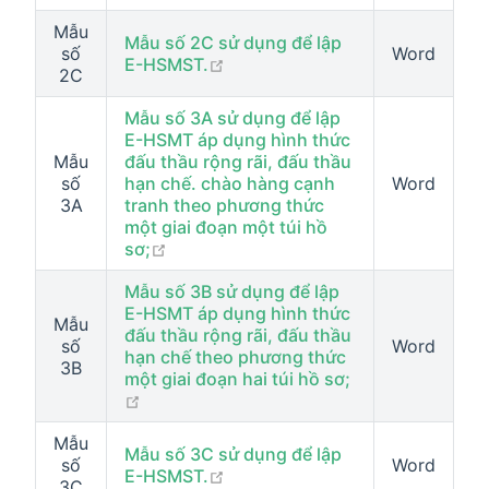
Mẫu
Mẫu số 2C sử dụng để lập
số
Word
open in new window
E-HSMST.
2C
Mẫu số 3A sử dụng để lập
E-HSMT áp dụng hình thức
Mẫu
đấu thầu rộng rãi, đấu thầu
số
hạn chế. chào hàng cạnh
Word
3A
tranh theo phương thức
một giai đoạn một túi hồ
open in new window
sơ;
Mẫu số 3B sử dụng để lập
E-HSMT áp dụng hình thức
Mẫu
đấu thầu rộng rãi, đấu thầu
số
Word
hạn chế theo phương thức
3B
một giai đoạn hai túi hồ sơ;
open in new window
Mẫu
Mẫu số 3C sử dụng để lập
số
Word
open in new window
E-HSMST.
3C