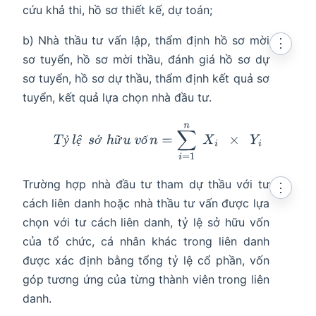
cứu khả thi, hồ sơ thiết kế, dự toán;
b) Nhà thầu tư vấn lập, thẩm định hồ sơ mời
⋮
sơ tuyển, hồ sơ mời thầu, đánh giá hồ sơ dự
sơ tuyển, hồ sơ dự thầu, thẩm định kết quả sơ
tuyển, kết quả lựa chọn nhà đầu tư.
T
ỷ
l
ệ
s
ở
h
ữ
u
v
ố
n
=
∑
i
=
1
n
X
i
×
Y
i
ỷ
ệ
ở
ữ
ố
Trường hợp nhà đầu tư tham dự thầu với tư
⋮
cách liên danh hoặc nhà thầu tư vấn được lựa
chọn với tư cách liên danh, tỷ lệ sở hữu vốn
của tổ chức, cá nhân khác trong liên danh
được xác định bằng tổng tỷ lệ cổ phần, vốn
góp tương ứng của từng thành viên trong liên
danh.