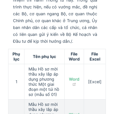
nhiệm thi hành Thông tư này. Trong quá
trình thực hiện, nếu có vướng mắc, đề nghị
các Bộ, cơ quan ngang Bộ, cơ quan thuộc
Chính phủ, cơ quan khác ở Trung ương, Ủy
ban nhân dân các cấp và tổ chức, cá nhân
có liên quan gửi ý kiến về Bộ Kế hoạch và
Đầu tư để kịp thời hướng dẫn./.
Phụ
File
File
Tên phụ lục
lục
Word
Excel
Mẫu Hồ sơ mời
thầu xây lắp áp
dụng phương
Word
1
[Excel]
open in new windo
thức Một giai
đoạn một túi hồ
sơ (mẫu số 01)
Mẫu Hồ sơ mời
thầu xây lắp áp