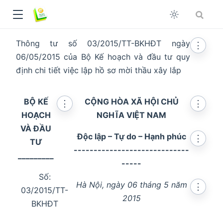
Thông tư số 03/2015/TT-BKHĐT ngày
⋮
06/05/2015 của Bộ Kế hoạch và đầu tư quy
định chi tiết việc lập hồ sơ mời thầu xây lắp
BỘ KẾ
CỘNG HÒA XÃ HỘI CHỦ
⋮
⋮
HOẠCH
NGHĨA VIỆT NAM
VÀ ĐẦU
Độc lập – Tự do – Hạnh phúc
⋮
TƯ
-----------------------------
_________
-----
Số:
Hà Nội, ngày 06 tháng 5 năm
⋮
03/2015/TT-
dow
2015
BKHĐT