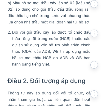
b) Mẫu hồ sơ mời thầu xây lắp số 02 (Mẫu số
⋮
02) áp dụng cho gói thầu đấu thầu rộng rãi,
đấu thầu hạn chế trong nước với phương thức
lựa chọn nhà thầu một giai đoạn hai túi hồ sơ.
Đối với gói thầu xây lắp được tổ chức đấu
⋮
thầu rộng rãi trong nước (NCB) thuộc các
dự án sử dụng vốn hỗ trợ phát triển chính
thức (ODA) của ADB, WB thì áp dụng mẫu
hồ sơ mời thầu NCB do ADB và WB ban
hành bằng tiếng Việt.
⋮
Điều 2. Đối tượng áp dụng
indow
Thông tư này áp dụng đối với tổ chức, cá
⋮
nhân tham gia hoặc có liên quan đến hoạt
động lựa chọn nhà thầu gói thầu xây lắp