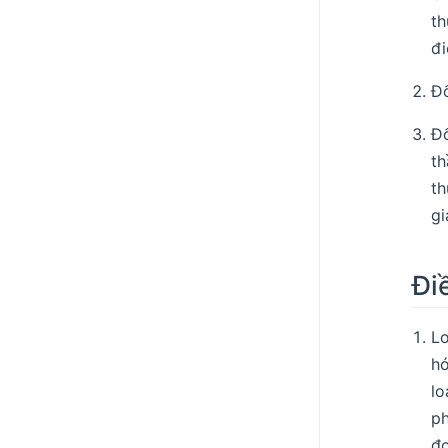
th
đi
Đố
Đố
th
th
gi
Đi
L
hó
lo
ph
đơ