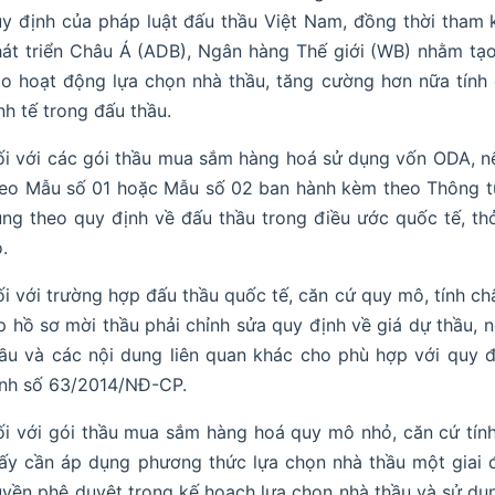
y định của pháp luật đấu thầu Việt Nam, đồng thời tham
át triển Châu Á (ADB), Ngân hàng Thế giới (WB) nhằm tạo
o hoạt động lựa chọn nhà thầu, tăng cường hơn nữa tính 
nh tế trong đấu thầu.
i với các gói thầu mua sắm hàng hoá sử dụng vốn ODA, nế
eo Mẫu số 01 hoặc Mẫu số 02 ban hành kèm theo Thông tư
ng theo quy định về đấu thầu trong điều ước quốc tế, thỏ
.
i với trường hợp đấu thầu quốc tế, căn cứ quy mô, tính chấ
p hồ sơ mời thầu phải chỉnh sửa quy định về giá dự thầu, n
ầu và các nội dung liên quan khác cho phù hợp với quy 
ịnh số 63/2014/NĐ-CP.
i với gói thầu mua sắm hàng hoá quy mô nhỏ, căn cứ tính
ấy cần áp dụng phương thức lựa chọn nhà thầu một giai đo
yền phê duyệt trong kế hoạch lựa chọn nhà thầu và sử d