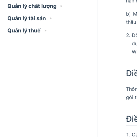
hạn 
Quản lý chất lượng
b) M
Quản lý tài sản
thầu
Quản lý thuế
Đố
dụ
WB
Đi
Thôn
gói 
Đi
C