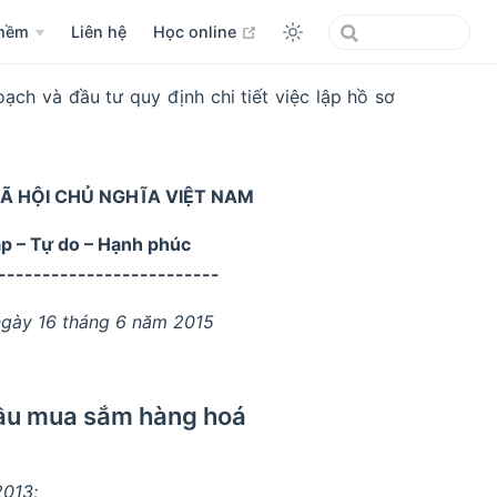
open in new window
mềm
Liên hệ
Học online
h và đầu tư quy định chi tiết việc lập hồ sơ
Ã HỘI CHỦ NGHĨA VIỆT NAM
ập – Tự do – Hạnh phúc
-------------------------
ngày 16 tháng 6 năm 2015
thầu mua sắm hàng hoá
2013;