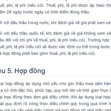
uế, phí, lệ phí (nếu có). Thuế, phí, lệ phí được áp theo th
ểm 28 ngày trước ngày có thời điểm đóng thầu.
i với đấu thầu trong nước, khi đánh giá về giá phải xem xét 
i với đấu thầu quốc tế, khi đánh giá về giá không xem x
ầu đối với chi phí về thuế, phí, lệ phí (nếu có). Trường hợ
uế, phí, lệ phí (nếu có) sẽ được xác định cụ thể trong bướ
á hợp đồng phải bao gồm thuế, phí, lệ phí (nếu có).
ều 5. Hợp đồng
oại hợp đồng áp dụng chủ yếu cho gói thầu mua sắm hàn
a có tính đặc thù, phức tạp, quy mô lớn và thời gian thực 
ại hợp đồng theo đơn giá điều chỉnh. Khi áp dụng loại hợ
ải quy định rõ công thức điều chỉnh giá; trong quá trình
n giá và cần phải điều chỉnh giá hợp đồng thì nhà thầu p