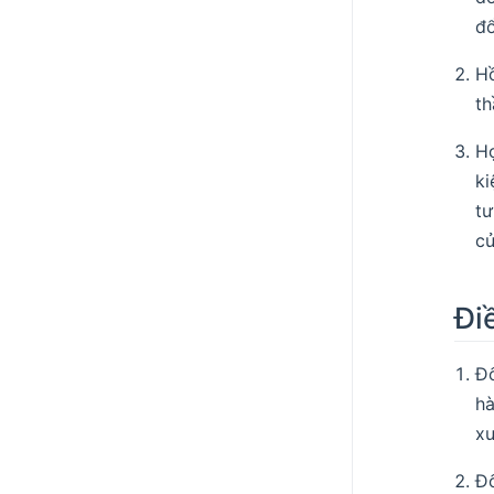
đổ
H
th
Hợ
ki
tư
củ
Đi
Đố
hà
xu
Đố