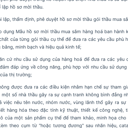
 lập hồ sơ mời thầu.
i lập, thẩm định, phê duyệt hồ sơ mời thầu gói thầu mua s
p dụng Mẫu hồ sơ mời thầu mua sắm hàng hoá ban hành k
 chất của từng gói thầu cụ thể để đưa ra các yêu cầu phù 
 bằng, minh bạch và hiệu quả kinh tế;
ăn cứ nhu cầu sử dụng của hàng hoá để đưa ra các yêu cầ
đảm đáp ứng về công năng, phù hợp với nhu cầu sử dụng 
 của thị trường;
hông được đưa ra các điều kiện nhằm hạn chế sự tham gi
 một số nhà thầu gây ra sự cạnh tranh không bình đẳng nh
ả việc nêu tên nước, nhóm nước, vùng lãnh thổ gây ra sự
tiết hàng hóa theo đặc tính kỹ thuật, thiết kế công nghệ, 
lô của một sản phẩm cụ thể để tham khảo, minh họa cho 
kèm theo cụm từ "hoặc tương đương" sau nhãn hiệu, cata