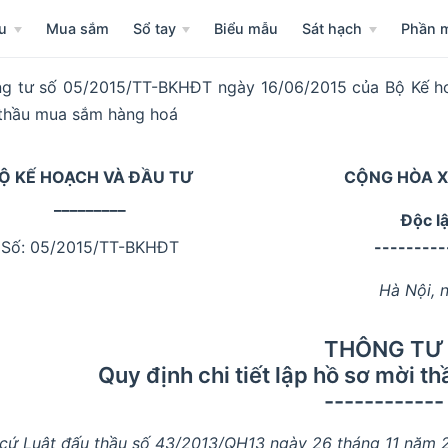
u
Mua sắm
Sổ tay
Biểu mẫu
Sát hạch
Phần 
g tư số 05/2015/TT-BKHĐT ngày 16/06/2015 của Bộ Kế hoạc
thầu mua sắm hàng hoá
Ộ KẾ HOẠCH VÀ ĐẦU TƯ
CỘNG HÒA X
_________
Độc l
Số: 05/2015/TT-BKHĐT
---------
Hà Nội, 
THÔNG TƯ
Quy định chi tiết lập hồ sơ mời 
------------
cứ Luật đấu thầu số 43/2013/QH13 ngày 26 tháng 11 năm 