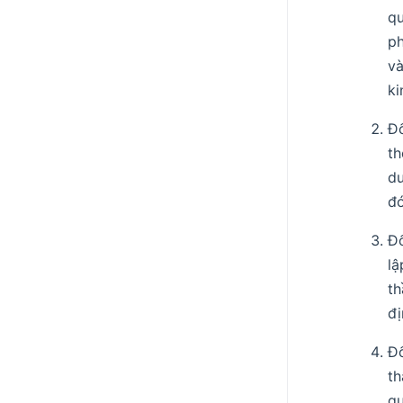
qu
ph
và
ki
Đố
th
du
đó
Đố
lậ
th
đ
Đố
th
qu