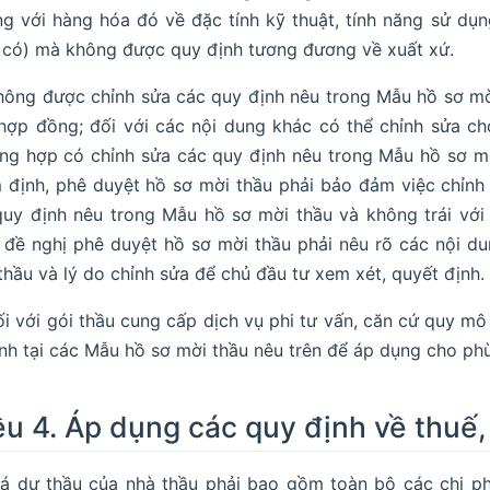
g với hàng hóa đó về đặc tính kỹ thuật, tính năng sử dụ
 có) mà không được quy định tương đương về xuất xứ.
hông được chỉnh sửa các quy định nêu trong Mẫu hồ sơ mờ
hợp đồng; đối với các nội dung khác có thể chỉnh sửa ch
ng hợp có chỉnh sửa các quy định nêu trong Mẫu hồ sơ mời 
 định, phê duyệt hồ sơ mời thầu phải bảo đảm việc chỉnh
quy định nêu trong Mẫu hồ sơ mời thầu và không trái với
h đề nghị phê duyệt hồ sơ mời thầu phải nêu rõ các nội d
thầu và lý do chỉnh sửa để chủ đầu tư xem xét, quyết định.
i với gói thầu cung cấp dịch vụ phi tư vấn, căn cứ quy mô 
nh tại các Mẫu hồ sơ mời thầu nêu trên để áp dụng cho ph
ều 4. Áp dụng các quy định về thuế, 
á dự thầu của nhà thầu phải bao gồm toàn bộ các chi phí