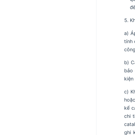
để
Kh
a) Á
tính
công
b) C
bảo 
kiện
c) K
hoặc
kể c
chi 
cata
ghi 