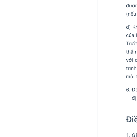
đươn
(nếu
d) K
của 
Trườ
thẩm
với 
trìn
mời 
Đố
đị
Đi
Gi