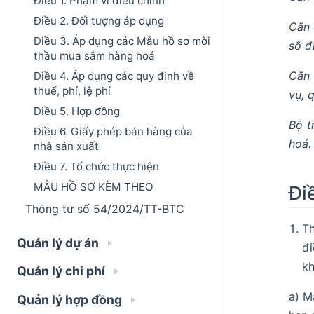
Điều 1. Phạm vi điều chỉnh
Điều 2. Đối tượng áp dụng
Căn 
Điều 3. Áp dụng các Mẫu hồ sơ mời
số đ
thầu mua sắm hàng hoá
Căn 
Điều 4. Áp dụng các quy định về
thuế, phí, lệ phí
vụ, 
Điều 5. Hợp đồng
Bộ t
Điều 6. Giấy phép bán hàng của
hoá.
nhà sản xuất
Điều 7. Tổ chức thực hiện
MẪU HỒ SƠ KÈM THEO
Đi
Thông tư số 54/2024/TT-BTC
Th
Quản lý dự án
đi
kh
Quản lý chi phí
a) M
Quản lý hợp đồng