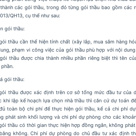
 thành các gói thầu, trong đó từng gói thầu bao gồm các n
013/QH13, cụ thể như sau:
n gói thầu:
gói thầu cần thể hiện tính chất (xây lắp, mua sắm hàng hóa
dung, phạm vi công việc của gói thầu phù hợp với nội dung
gói thầu được chia thành nhiều phần riêng biệt thì tên c
 phần.
á gói thầu:
gói thầu được xác định trên cơ sở tổng mức đầu tư của 
c khi lập kế hoạch lựa chọn nhà thầu thì căn cứ dự toán để
 đủ toàn bộ chi phí để thực hiện gói thầu, kể cả chi phí d
g phát sinh khối lượng và chi phí dự phòng cho các khoản t
gói thầu có thời gian thực hiện hợp đồng ngắn, không phát s
 bằng không. Chi phí dự phòng do chủ đầu tư xác định t