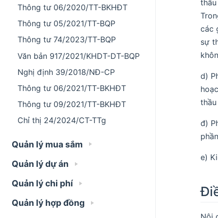
thầu
Thông tư 06/2020/TT-BKHĐT
Tron
Thông tư 05/2021/TT-BQP
các 
Thông tư 74/2023/TT-BQP
sự t
khôn
Văn bản 917/2021/KHDT-DT-BQP
Nghị định 39/2018/NĐ-CP
d) P
Thông tư 06/2021/TT-BKHĐT
hoạc
thầu
Thông tư 09/2021/TT-BKHĐT
Chỉ thị 24/2024/CT-TTg
đ) P
phần
Quản lý mua sắm
e) K
Quản lý dự án
Quản lý chi phí
Đi
Quản lý hợp đồng
Nội 