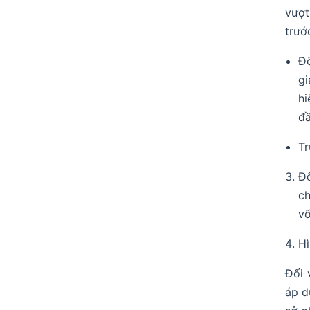
vượt
trướ
Đố
gi
hi
đầ
Tr
Đố
ch
vố
Hì
Đối 
áp d