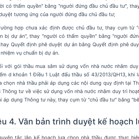
ời có thẩm quyền" bằng "người đứng đầu chủ đầu tư", tha
duyệt tương ứng của người đứng đầu chủ đầu tư;
rường hợp chưa xác định được chủ đầu tư, thay cụm từ "
n bị dự án", thay "người có thẩm quyền" bằng "người đứ
 thay Quyết định phê duyệt dự án bằng Quyết định phê du
 nhiệm vụ chuẩn bị dự án.
i với gói thầu mua sắm sử dụng vốn nhà nước nhằm duy t
ểm d khoản 1 Điều 1 Luật đấu thầu số 43/2013/QH13, khi l
a chọn nhà thầu phải áp dụng các nội dung quy định tại T
i Thông tư về việc sử dụng vốn nhà nước nhằm duy trì hoạ
i áp dụng Thông tư này, thay cụm từ "chủ đầu tư" bằng "bê
ều 4. Văn bản trình duyệt kế hoạch 
uyên tắc lập kế hoạch lựa chọn nhà thầu được thực hiện