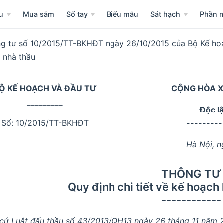
u
Mua sắm
Sổ tay
Biểu mẫu
Sát hạch
Phần 
g tư số 10/2015/TT-BKHĐT ngày 26/10/2015 của Bộ Kế hoạc
 nhà thầu
Ộ KẾ HOẠCH VÀ ĐẦU TƯ
CỘNG HÒA X
_________
Độc l
Số: 10/2015/TT-BKHĐT
---------
Hà Nội, 
THÔNG TƯ
Quy định chi tiết về kế hoạch
------------
cứ Luật đấu thầu số 43/2013/QH13 ngày 26 tháng 11 năm 