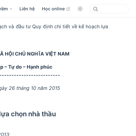
open in new window
mềm
Liên hệ
Học online
h và đầu tư Quy định chi tiết về kế hoạch lựa
Ã HỘI CHỦ NGHĨA VIỆT NAM
ập – Tự do – Hạnh phúc
-------------------------
ngày 26 tháng 10 năm 2015
 lựa chọn nhà thầu
2013;