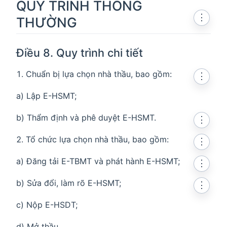
QUY TRÌNH THÔNG
⋮
THƯỜNG
Điều 8. Quy trình chi tiết
Chuẩn bị lựa chọn nhà thầu, bao gồm:
⋮
a) Lập E-HSMT;
b) Thẩm định và phê duyệt E-HSMT.
⋮
Tổ chức lựa chọn nhà thầu, bao gồm:
⋮
a) Đăng tải E-TBMT và phát hành E-HSMT;
⋮
b) Sửa đổi, làm rõ E-HSMT;
⋮
c) Nộp E-HSDT;
d) Mở thầu.