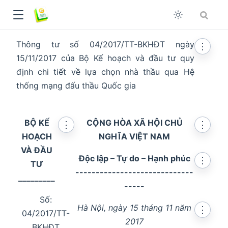
Thông tư số 04/2017/TT-BKHĐT ngày
⋮
15/11/2017 của Bộ Kế hoạch và đầu tư quy
định chi tiết về lựa chọn nhà thầu qua Hệ
thống mạng đấu thầu Quốc gia
BỘ KẾ
CỘNG HÒA XÃ HỘI CHỦ
⋮
⋮
HOẠCH
NGHĨA VIỆT NAM
VÀ ĐẦU
Độc lập – Tự do – Hạnh phúc
⋮
TƯ
-----------------------------
_________
-----
dow
Số:
Hà Nội, ngày 15 tháng 11 năm
⋮
04/2017/TT-
2017
BKHĐT