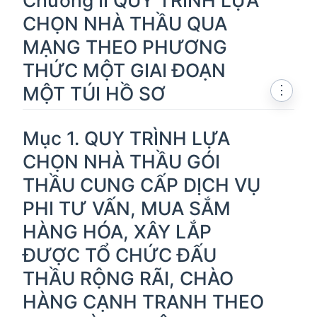
Chương II QUY TRÌNH LỰA
CHỌN NHÀ THẦU QUA
MẠNG THEO PHƯƠNG
THỨC MỘT GIAI ĐOẠN
MỘT TÚI HỒ SƠ
⋮
Mục 1. QUY TRÌNH LỰA
CHỌN NHÀ THẦU GÓI
THẦU CUNG CẤP DỊCH VỤ
PHI TƯ VẤN, MUA SẮM
HÀNG HÓA, XÂY LẮP
ĐƯỢC TỔ CHỨC ĐẤU
THẦU RỘNG RÃI, CHÀO
HÀNG CẠNH TRANH THEO