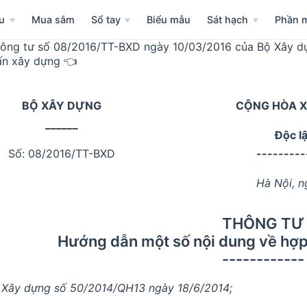
u
Mua sắm
Sổ tay
Biểu mẫu
Sát hạch
Phần 
ông tư số 08/2016/TT-BXD ngày 10/03/2016 của Bộ Xây d
ấn xây dựng 👈
BỘ XÂY DỰNG
CỘNG HÒA X
______
Độc l
Số: 08/2016/TT-BXD
---------
Hà Nội, 
THÔNG TƯ
Hướng dẫn một số nội dung về hợp
------------
 Xây dựng số 50/2014/QH13 ngày 18/6/2014;