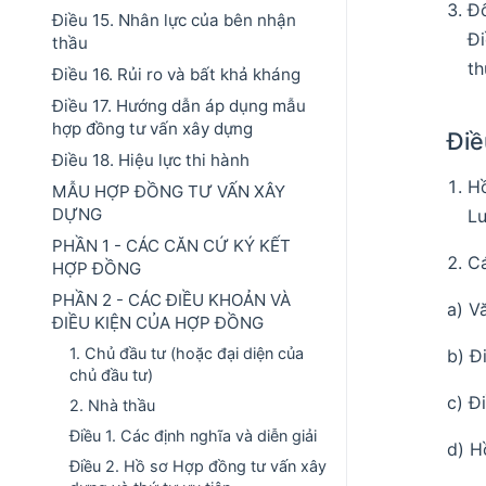
Đố
Điều 15. Nhân lực của bên nhận
Đi
thầu
th
Điều 16. Rủi ro và bất khả kháng
Điều 17. Hướng dẫn áp dụng mẫu
hợp đồng tư vấn xây dựng
Điề
Điều 18. Hiệu lực thi hành
H
MẪU HỢP ĐỒNG TƯ VẤN XÂY
DỰNG
Lu
PHẦN 1 - CÁC CĂN CỨ KÝ KẾT
Cá
HỢP ĐỒNG
PHẦN 2 - CÁC ĐIỀU KHOẢN VÀ
a) V
ĐIỀU KIỆN CỦA HỢP ĐỒNG
1. Chủ đầu tư (hoặc đại diện của
b) Đ
chủ đầu tư)
c) Đ
2. Nhà thầu
Điều 1. Các định nghĩa và diễn giải
d) H
Điều 2. Hồ sơ Hợp đồng tư vấn xây