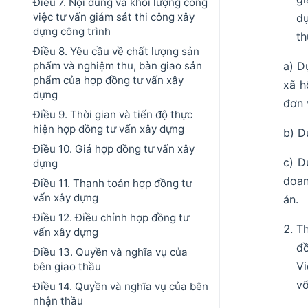
Điều 7. Nội dung và khối lượng công
việc tư vấn giám sát thi công xây
dự
dựng công trình
th
Điều 8. Yêu cầu về chất lượng sản
a) D
phẩm và nghiệm thu, bàn giao sản
phẩm của hợp đồng tư vấn xây
xã h
dựng
đơn 
Điều 9. Thời gian và tiến độ thực
hiện hợp đồng tư vấn xây dựng
b) D
Điều 10. Giá hợp đồng tư vấn xây
c) D
dựng
doan
Điều 11. Thanh toán hợp đồng tư
vấn xây dựng
án.
Điều 12. Điều chỉnh hợp đồng tư
Th
vấn xây dựng
đồ
Điều 13. Quyền và nghĩa vụ của
Vi
bên giao thầu
vố
Điều 14. Quyền và nghĩa vụ của bên
nhận thầu