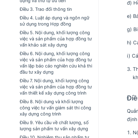
dựng và thứ tự ưu tiên
đ) H
Điều 3. Trao đổi thông tin
e) B
Điều 4. Luật áp dụng và ngôn ngữ
sử dụng trong Hợp đồng
g) B
Điều 5. Nội dung, khối lượng công
việc và sản phẩm của hợp đồng tư
h) C
vấn khảo sát xây dựng
Điều 6. Nội dung, khối lượng công
i) Cá
việc và sản phẩm của hợp đồng tư
vấn lập báo cáo nghiên cứu khả thi
Th
đầu tư xây dựng
kh
Điều 7. Nội dung, khối lượng công
việc và sản phẩm của hợp đồng tư
vấn thiết kế xây dựng công trình
Điề
Điều 8. Nội dung và khối lượng
công việc tư vấn giám sát thi công
Quản
xây dựng công trình
định
Điều 9. Yêu cầu về chất lượng, số
lượng sản phẩm tư vấn xây dựng
Nộ
Điều 10. Nghiệm thu sản phẩm tư