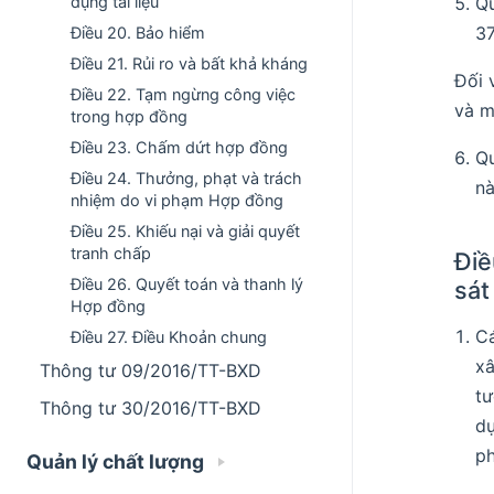
Qu
dụng tài liệu
3
Điều 20. Bảo hiểm
Điều 21. Rủi ro và bất khả kháng
Đối 
Điều 22. Tạm ngừng công việc
và m
trong hợp đồng
Điều 23. Chấm dứt hợp đồng
Qu
Điều 24. Thưởng, phạt và trách
nà
nhiệm do vi phạm Hợp đồng
Điều 25. Khiếu nại và giải quyết
tranh chấp
Điề
Điều 26. Quyết toán và thanh lý
sát
Hợp đồng
Cá
Điều 27. Điều Khoản chung
xâ
Thông tư 09/2016/TT-BXD
tư
Thông tư 30/2016/TT-BXD
dự
p
Quản lý chất lượng