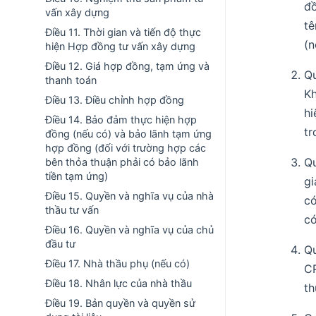
đồ
vấn xây dựng
tê
Điều 11. Thời gian và tiến độ thực
(n
hiện Hợp đồng tư vấn xây dựng
Điều 12. Giá hợp đồng, tạm ứng và
Qu
thanh toán
Kh
Điều 13. Điều chỉnh hợp đồng
hi
Điều 14. Bảo đảm thực hiện hợp
tr
đồng (nếu có) và bảo lãnh tạm ứng
hợp đồng (đối với trường hợp các
Qu
bên thỏa thuận phải có bảo lãnh
tiền tạm ứng)
gi
Điều 15. Quyền và nghĩa vụ của nhà
có
thầu tư vấn
có
Điều 16. Quyền và nghĩa vụ của chủ
đầu tư
Qu
Điều 17. Nhà thầu phụ (nếu có)
CP
Điều 18. Nhân lực của nhà thầu
th
Điều 19. Bản quyền và quyền sử