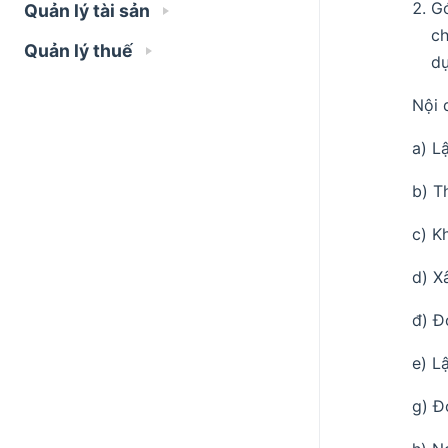
Gó
Quản lý tài sản
ch
Quản lý thuế
dự
Nội 
a) L
b) Th
c) K
d) X
đ) Đ
e) L
g) Đ