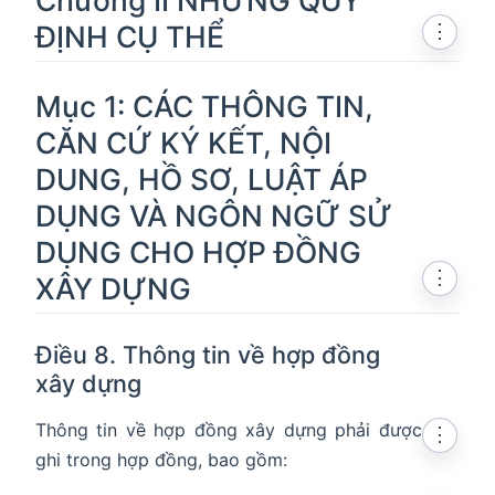
Chương II NHỮNG QUY
ĐỊNH CỤ THỂ
⋮
Mục 1: CÁC THÔNG TIN,
CĂN CỨ KÝ KẾT, NỘI
DUNG, HỒ SƠ, LUẬT ÁP
DỤNG VÀ NGÔN NGỮ SỬ
DỤNG CHO HỢP ĐỒNG
⋮
XÂY DỰNG
Điều 8. Thông tin về hợp đồng
xây dựng
Thông tin về hợp đồng xây dựng phải được
⋮
ghi trong hợp đồng, bao gồm: