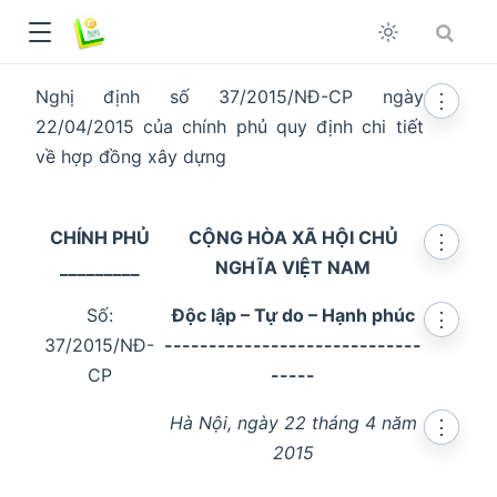
Nghị định số 37/2015/NĐ-CP ngày
⋮
22/04/2015 của chính phủ quy định chi tiết
về hợp đồng xây dựng
CHÍNH PHỦ
CỘNG HÒA XÃ HỘI CHỦ
⋮
_________
NGHĨA VIỆT NAM
Số:
Độc lập – Tự do – Hạnh phúc
⋮
37/2015/NĐ-
-----------------------------
CP
-----
Hà Nội, ngày 22 tháng 4 năm
⋮
dow
2015