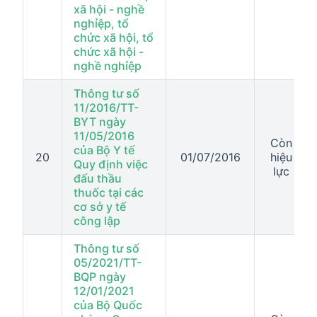
xã hội - nghề
nghỉệp, tổ
chửc xã hội, tổ
chức xã hội -
nghề nghỉệp
Thông tư số
11/2016/TT-
BYT ngày
11/05/2016
Còn
của Bộ Y tế
20
01/07/2016
hiệu
Quy định việc
lực
đấu thầu
thuốc tại các
cơ sở y tế
công lập
Thông tư số
05/2021/TT-
BQP ngày
12/01/2021
của Bộ Quốc