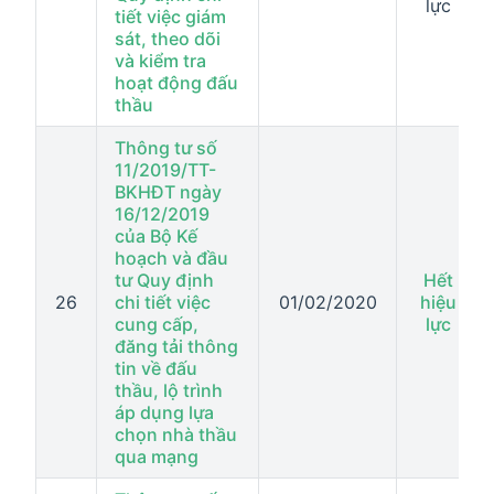
lực
tiết việc giám
sát, theo dõi
và kiểm tra
hoạt động đấu
thầu
Thông tư số
11/2019/TT-
BKHĐT ngày
16/12/2019
của Bộ Kế
hoạch và đầu
tư Quy định
Hết
26
chi tiết việc
01/02/2020
hiệu
cung cấp,
lực
đăng tải thông
tin về đấu
thầu, lộ trình
áp dụng lựa
chọn nhà thầu
qua mạng