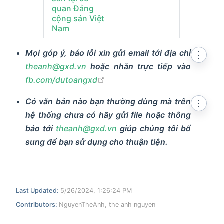
quan Đảng
cộng sản Việt
Nam
Mọi góp ý, báo lỗi xin gửi email tới địa chỉ
⋮
theanh@gxd.vn
hoặc nhắn trực tiếp vào
open in new window
fb.com/dutoangxd
Có văn bản nào bạn thường dùng mà trên
⋮
hệ thống chưa có hãy gửi file hoặc thông
báo tới
theanh@gxd.vn
giúp chúng tôi bổ
sung để bạn sử dụng cho thuận tiện.
Last Updated:
5/26/2024, 1:26:24 PM
Contributors:
NguyenTheAnh
,
the anh nguyen