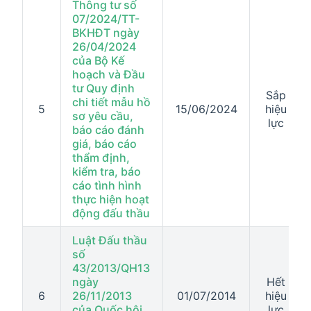
Thông tư số
07/2024/TT-
BKHĐT ngày
26/04/2024
của Bộ Kế
hoạch và Đầu
tư Quy định
Sắp
chi tiết mẫu hồ
5
15/06/2024
hiệu
sơ yêu cầu,
lực
báo cáo đánh
giá, báo cáo
thẩm định,
kiểm tra, báo
cáo tình hình
thực hiện hoạt
động đấu thầu
Luật Đấu thầu
số
43/2013/QH13
ngày
Hết
6
26/11/2013
01/07/2014
hiệu
của Quốc hội
lực