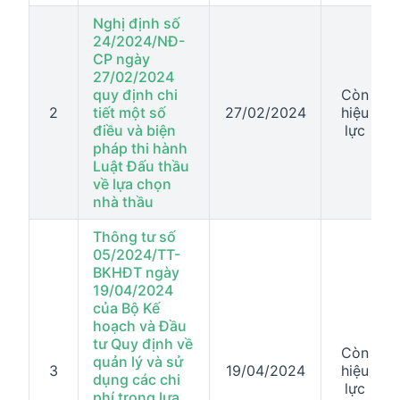
Nghị định số
24/2024/NĐ-
CP ngày
27/02/2024
quy định chi
Còn
2
tiết một số
27/02/2024
hiệu
điều và biện
lực
pháp thi hành
Luật Đấu thầu
về lựa chọn
nhà thầu
Thông tư số
05/2024/TT-
BKHĐT ngày
19/04/2024
của Bộ Kế
hoạch và Đầu
tư Quy định về
Còn
quản lý và sử
3
19/04/2024
hiệu
dụng các chi
lực
phí trong lựa