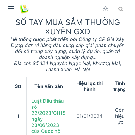
SỔ TAY MUA SẮM THƯỜNG
XUYÊN GXD
Hê thống được phát triển bởi Công ty CP Giá Xây
Dựng đơn vị hàng đầu cung cấp giải pháp chuyển
đổi số trong xây dựng, quản lý dự án, quản trị
doanh nghiệp xây dựng...
Địa chỉ: Số 124 Nguyễn Ngọc Nại, Khương Mai,
Thanh Xuân, Hà Nội
Hiệu lực thi
Tình
Stt
Tên văn bản
hành
trạng
Luật Đấu thầu
số
Còn
22/2023/QH15
1
01/01/2024
hiệu
dow
ngày
lực
23/06/2023
của Quốc hội