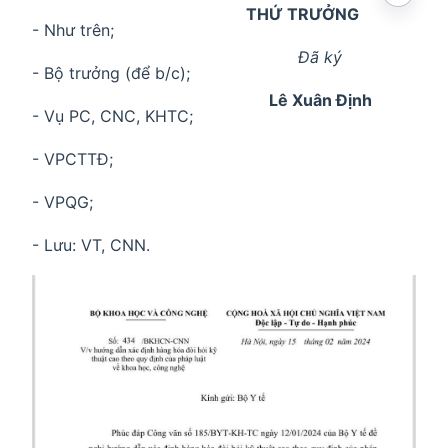
THỨ TRƯỞNG
- Như trên;
Đã ký
- Bộ trưởng (để b/c);
Lê Xuân Định
- Vụ PC, CNC, KHTC;
- VPCTTĐ;
- VPQG;
- Lưu: VT, CNN.