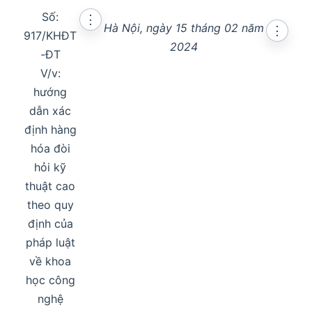
Số:
⋮
Hà Nội, ngày 15 tháng 02 năm
⋮
917/KHĐT
2024
-ĐT
V/v:
hướng
dẫn xác
định hàng
hóa đòi
hỏi kỹ
thuật cao
theo quy
định của
pháp luật
về khoa
học công
nghệ